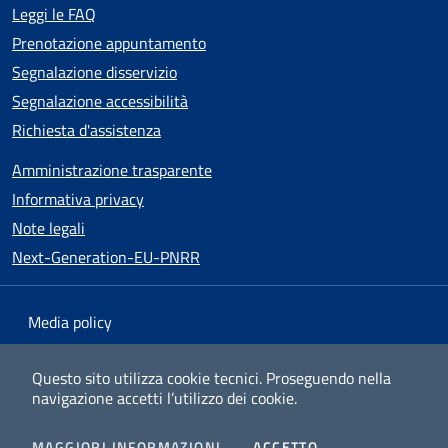
Leggi le FAQ
Prenotazione appuntamento
Segnalazione disservizio
Segnalazione accessibilità
Richiesta d'assistenza
Amministrazione trasparente
Informativa privacy
Note legali
Next-Generation-EU-PNRR
Media policy
Mappa del sito
Questo sito utilizza cookie tecnici.
Proseguendo nella
navigazione accetti l’utilizzo dei cookie.
Dichiarazione di accessibilità
v1.0.25
I COOKIES
MAGGIORI INFORMAZIONI
ACCETTO