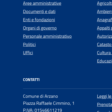
Aree amministrative
Agricol
Documenti e dati
Ambien
Enti e fondazioni
Anagrafe
Organi di governo
Appalti 
Personale amministrativo
Autoriz
Politici
Catasto
Uffici
Cultura
Educazi
CONTATTI
Comune di Arzano
Leggi l
Piazza Raffaele Cimmino, 1
Prenot
P.IVA: 01546611219