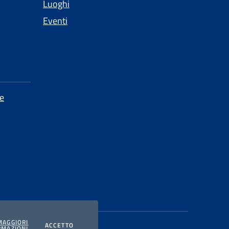
Luoghi
Eventi
e
MAGGIORI
I COOKIES
ACCETTO
RMAZIONI