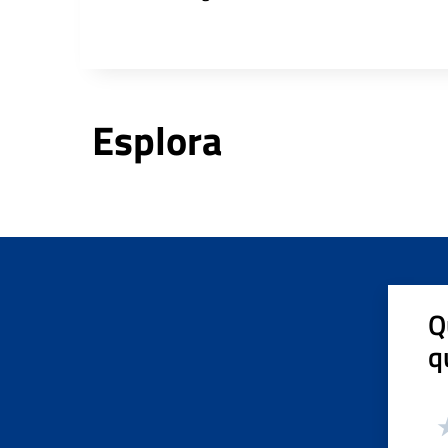
Esplora
Q
q