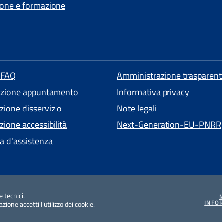
one e formazione
e FAQ
Amministrazione trasparent
azione appuntamento
Informativa privacy
zione disservizio
Note legali
ione accessibilità
Next-Generation-EU-PNRR
ta d'assistenza
e tecnici.
INFO
ione accetti l’utilizzo dei cookie.
di accessibilità
v1.0.25