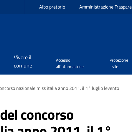
Albo pretorio
Amministrazione Traspare
Vivere il
Accesso
Protezione
comune
all'informazione
civile
oncorso nazionale miss italia anno 2011. il 1° luglio levento
 del concorso
lia anno 2011. il 1°