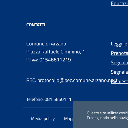
Educazi
CONTATTI
Comune di Arzano
Leggi l
Piazza Raffaele Cimmino, 1
Prenot
P.IVA: 01546611219
Segnala
Segnalaz
PEC: protocollo@pec.comune.arzano.na.it
Richies
Telefono: 081 5850111
Questo sito utilizza cooki
Proseguendo nella navigaz
Media policy
Mappa del sito
Dichiarazione 