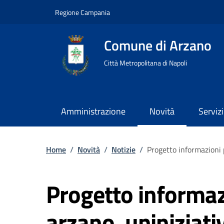
Regione Campania
Comune di Arzano
Città Metropolitana di Napoli
Amministrazione
Novità
Servizi
Home
/
Novità
/
Notizie
/
Progetto informazioni pe
Progetto informazi
arzano. uniniziati