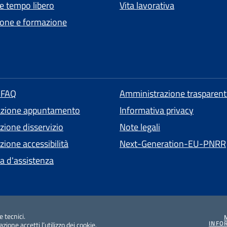
 e tempo libero
Vita lavorativa
one e formazione
e FAQ
Amministrazione trasparent
azione appuntamento
Informativa privacy
zione disservizio
Note legali
ione accessibilità
Next-Generation-EU-PNRR
ta d'assistenza
e tecnici.
INFO
ione accetti l’utilizzo dei cookie.
di accessibilità
v1.0.25