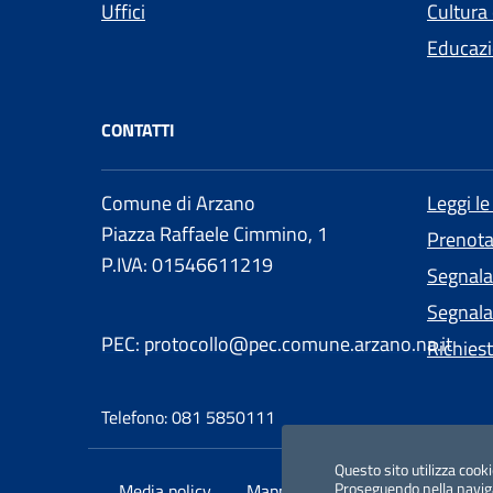
Uffici
Cultura
Educazi
CONTATTI
Comune di Arzano
Leggi l
Piazza Raffaele Cimmino, 1
Prenot
P.IVA: 01546611219
Segnala
Segnalaz
PEC: protocollo@pec.comune.arzano.na.it
Richies
Telefono: 081 5850111
Questo sito utilizza cooki
Proseguendo nella navigaz
Media policy
Mappa del sito
Dichiarazione 