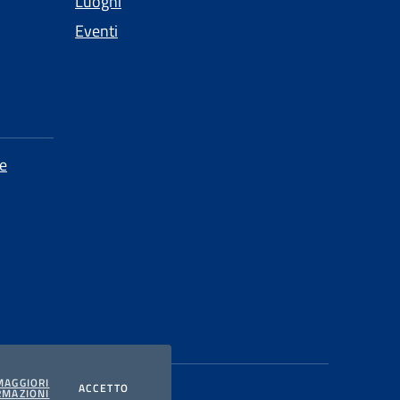
Luoghi
Eventi
e
MAGGIORI
I COOKIES
ACCETTO
RMAZIONI