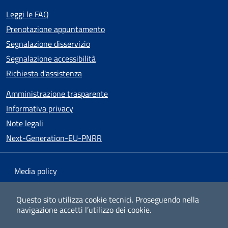
Leggi le FAQ
Prenotazione appuntamento
Segnalazione disservizio
Segnalazione accessibilità
Richiesta d'assistenza
Amministrazione trasparente
Informativa privacy
Note legali
Next-Generation-EU-PNRR
Media policy
Mappa del sito
Questo sito utilizza cookie tecnici.
Proseguendo nella
navigazione accetti l’utilizzo dei cookie.
Dichiarazione di accessibilità