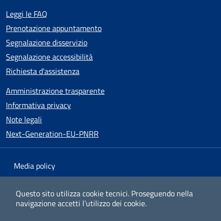
Leggi le FAQ
Prenotazione appuntamento
Segnalazione disservizio
Segnalazione accessibilità
Richiesta d'assistenza
Amministrazione trasparente
Informativa privacy
Note legali
Next-Generation-EU-PNRR
Media policy
Mappa del sito
Questo sito utilizza cookie tecnici.
Proseguendo nella
navigazione accetti l’utilizzo dei cookie.
Dichiarazione di accessibilità