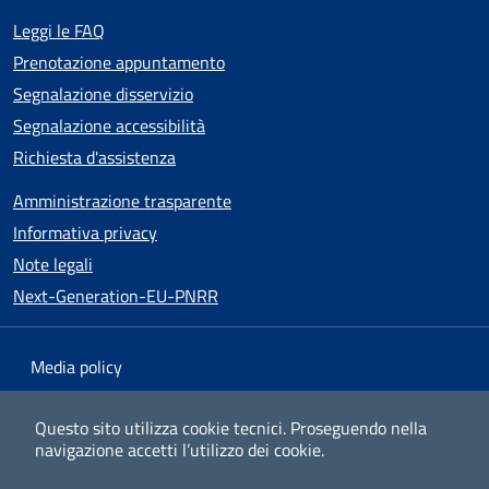
Leggi le FAQ
Prenotazione appuntamento
Segnalazione disservizio
Segnalazione accessibilità
Richiesta d'assistenza
Amministrazione trasparente
Informativa privacy
Note legali
Next-Generation-EU-PNRR
Media policy
Mappa del sito
Questo sito utilizza cookie tecnici.
Proseguendo nella
navigazione accetti l’utilizzo dei cookie.
Dichiarazione di accessibilità