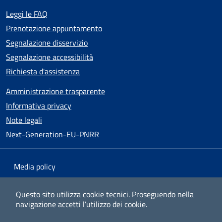
Leggi le FAQ
Prenotazione appuntamento
Segnalazione disservizio
Segnalazione accessibilità
Richiesta d'assistenza
Amministrazione trasparente
Informativa privacy
Note legali
Next-Generation-EU-PNRR
Media policy
Mappa del sito
Questo sito utilizza cookie tecnici.
Proseguendo nella
navigazione accetti l’utilizzo dei cookie.
Dichiarazione di accessibilità