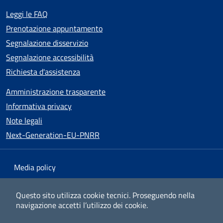
Leggi le FAQ
Prenotazione appuntamento
Segnalazione disservizio
Segnalazione accessibilità
Richiesta d'assistenza
Amministrazione trasparente
Informativa privacy
Note legali
Next-Generation-EU-PNRR
Media policy
Mappa del sito
Questo sito utilizza cookie tecnici.
Proseguendo nella
navigazione accetti l’utilizzo dei cookie.
Dichiarazione di accessibilità