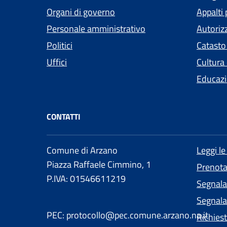
Organi di governo
Appalti 
Personale amministrativo
Autoriz
Politici
Catasto
Uffici
Cultura
Educazi
CONTATTI
Comune di Arzano
Leggi l
Piazza Raffaele Cimmino, 1
Prenot
P.IVA: 01546611219
Segnala
Segnalaz
PEC: protocollo@pec.comune.arzano.na.it
Richies