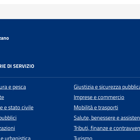
zano
IE DI SERVIZIO
tura e pesca
Giustizia e sicurezza pubblic
te
Imprese e commercio
 e stato civile
Mobilità e trasporti
pubblici
Salute, benessere e assiste
zazioni
Tributi, finanze e contravve
 e urbanistica
Turismo