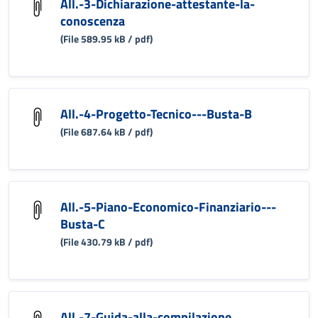
All.-3-Dichiarazione-attestante-la-
conoscenza
(File 589.95 kB / pdf)
All.-4-Progetto-Tecnico---Busta-B
(File 687.64 kB / pdf)
All.-5-Piano-Economico-Finanziario---
Busta-C
(File 430.79 kB / pdf)
All.-7-Guida-alla-compilazione