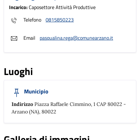
Incarico:
Caposettore Attività Produttive
Telefono
0815850223
Email
pasqualina.rega@comunearzano.it
Luoghi
Municipio
Indirizzo
Piazza Raffaele Cimmino, 1 CAP 80022 -
Arzano (NA), 80022
Galleria di immagini