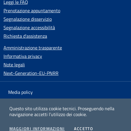
Leggi le FAQ
Prenotazione appuntamento
Segnalazione disservizio
Segnalazione accessibilità
Richiesta d'assistenza
Amministrazione trasparente
Informativa privacy
Note legali
Next-Generation-EU-PNRR
Media policy
Mappa del sito
Questo sito utilizza cookie tecnici.
Proseguendo nella
navigazione accetti l’utilizzo dei cookie.
Dichiarazione di accessibilità
v1.0.25
I COOKIES
MAGGIORI INFORMAZIONI
ACCETTO