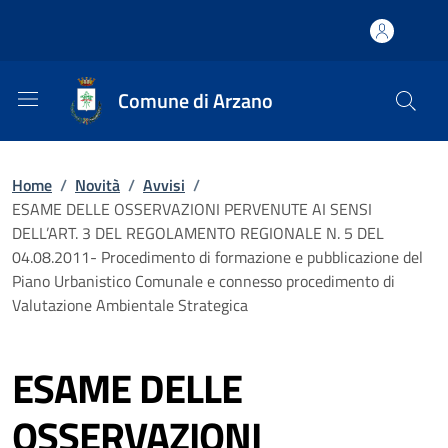
Comune di Arzano
Home
/
Novità
/
Avvisi
/
ESAME DELLE OSSERVAZIONI PERVENUTE AI SENSI
DELL’ART. 3 DEL REGOLAMENTO REGIONALE N. 5 DEL
04.08.2011- Procedimento di formazione e pubblicazione del
Piano Urbanistico Comunale e connesso procedimento di
Valutazione Ambientale Strategica
ESAME DELLE
OSSERVAZIONI