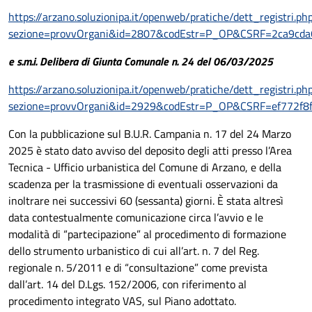
https://arzano.soluzionipa.it/openweb/pratiche/dett_registri.ph
sezione=provvOrgani&id=2807&codEstr=P_OP&CSRF=2ca9cd
e s.m.i. Delibera di Giunta Comunale n. 24 del 06/03/2025
https://arzano.soluzionipa.it/openweb/pratiche/dett_registri.ph
sezione=provvOrgani&id=2929&codEstr=P_OP&CSRF=ef772f8
Con la pubblicazione sul B.U.R. Campania n. 17 del 24 Marzo
2025 è stato dato avviso del deposito degli atti presso l’Area
Tecnica - Ufficio urbanistica del Comune di Arzano, e della
scadenza per la trasmissione di eventuali osservazioni da
inoltrare nei successivi 60 (sessanta) giorni. È stata altresì
data contestualmente comunicazione circa l’avvio e le
modalità di “partecipazione” al procedimento di formazione
dello strumento urbanistico di cui all’art. n. 7 del Reg.
regionale n. 5/2011 e di “consultazione” come prevista
dall’art. 14 del D.Lgs. 152/2006, con riferimento al
procedimento integrato VAS, sul Piano adottato.