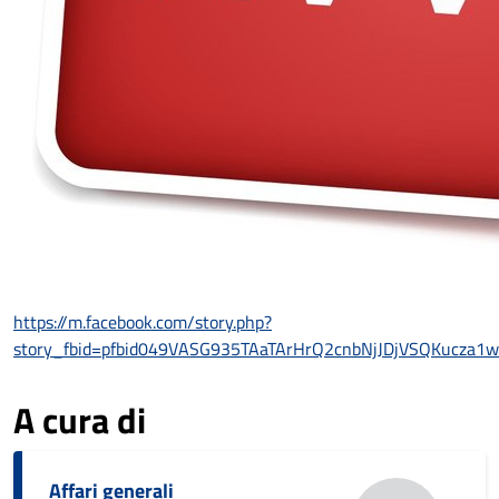
https://m.facebook.com/story.php?
story_fbid=pfbid049VASG935TAaTArHrQ2cnbNjJDjVSQKucza
A cura di
Affari generali