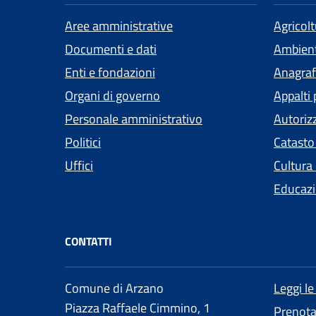
Aree amministrative
Agricol
Documenti e dati
Ambien
Enti e fondazioni
Anagrafe
Organi di governo
Appalti 
Personale amministrativo
Autoriz
Politici
Catasto
Uffici
Cultura
Educazi
CONTATTI
Comune di Arzano
Leggi l
Piazza Raffaele Cimmino, 1
Prenot