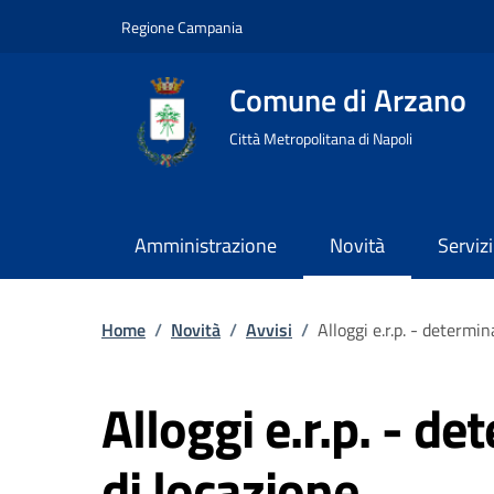
Regione Campania
Comune di Arzano
Città Metropolitana di Napoli
Amministrazione
Novità
Servizi
Home
/
Novità
/
Avvisi
/
Alloggi e.r.p. - determi
Alloggi e.r.p. - d
di locazione