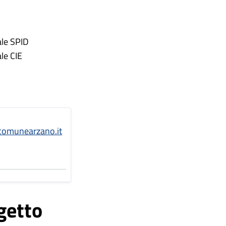
ale SPID
ale CIE
comunearzano.it
getto