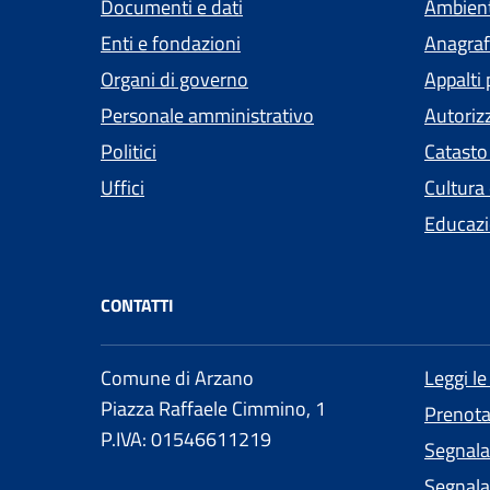
Documenti e dati
Ambien
Enti e fondazioni
Anagrafe
Organi di governo
Appalti 
Personale amministrativo
Autoriz
Politici
Catasto
Uffici
Cultura
Educazi
CONTATTI
Comune di Arzano
Leggi l
Piazza Raffaele Cimmino, 1
Prenot
P.IVA: 01546611219
Segnala
Segnalaz