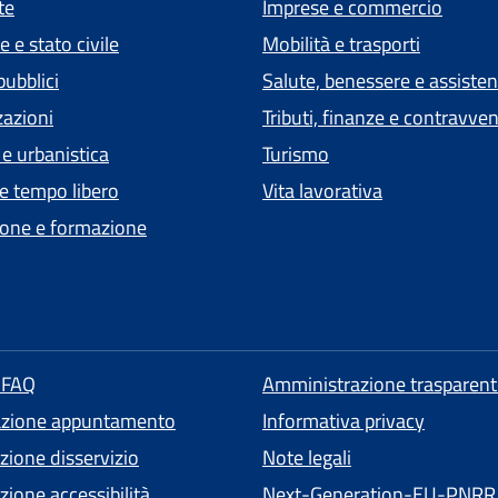
te
Imprese e commercio
 e stato civile
Mobilità e trasporti
pubblici
Salute, benessere e assiste
zazioni
Tributi, finanze e contravve
 e urbanistica
Turismo
 e tempo libero
Vita lavorativa
one e formazione
e FAQ
Amministrazione trasparent
azione appuntamento
Informativa privacy
zione disservizio
Note legali
ione accessibilità
Next-Generation-EU-PNRR