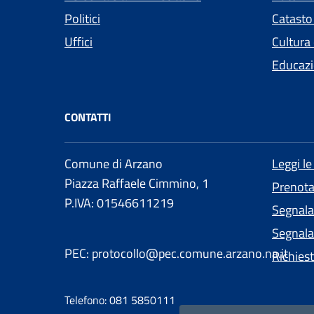
Politici
Catasto
Uffici
Cultura
Educazi
CONTATTI
Comune di Arzano
Leggi l
Piazza Raffaele Cimmino, 1
Prenot
P.IVA: 01546611219
Segnala
Segnalaz
PEC: protocollo@pec.comune.arzano.na.it
Richies
Telefono: 081 5850111