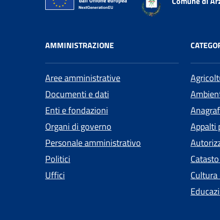
Comune di Ar
AMMINISTRAZIONE
CATEGOR
Aree amministrative
Agricol
Documenti e dati
Ambien
Enti e fondazioni
Anagrafe
Organi di governo
Appalti 
Personale amministrativo
Autoriz
Politici
Catasto
Uffici
Cultura
Educazi