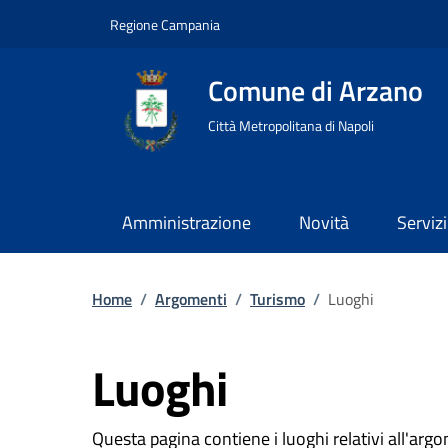
Regione Campania
Comune di Arzano
Città Metropolitana di Napoli
Amministrazione
Novità
Servizi
Home
/
Argomenti
/
Turismo
/
Luoghi
Luoghi
Questa pagina contiene i luoghi relativi all'ar