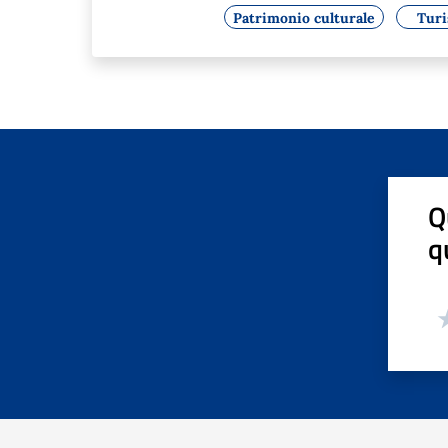
Patrimonio culturale
Tur
Q
q